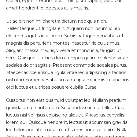
sapien, eget interdum dui. Proin justo sapien, varius sit
amet hendrerit id, egestas quis mauris.
Ut ac elit non mi pharetra dictum nec quis nibh.
Pellentesque ut fringilla elit. Aliquam non ipsum id leo
eleifend sagittis id a lorem. Sociis natoque penatibus et
magnis dis parturient montes, nascetur ridiculus mus.
Aliquam massa mauris, viverra et rhoncus a, feugiat ut
sem. Quisque ultricies diam tempus quam molestie vitae
sodales dolor sagittis. Praesent commodo sodales purus.
Maecenas scelerisque ligula vitae leo adipiscing a facilisis
nisl ullamcorper. Vestibulum ante ipsum primis in faucibus
orci luctus et ultrices posuere cubilia Curae;
Curabitur non erat quam, id volutpat leo. Nullam pretium
gravida urna et interdum. Suspendisse in dui tellus. Cras
luctus nisl vel risus adipiscing aliquet. Phasellus convallis
lorem dui. Quisque hendrerit, lectus ut accumsan gravida,
leo tellus porttitor mi, ac mattis eros nunc vel enim. Nulla
facilisi. Nam non nulla sed nibh sodales auctor eget non