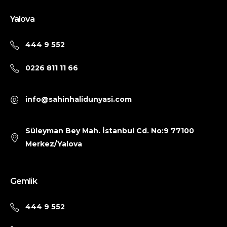
Yalova
444 9 552
0226 811 11 66
info@sahinhalidunyasi.com
Süleyman Bey Mah. İstanbul Cd. No:9 77100
Merkez/Yalova
Gemlik
444 9 552