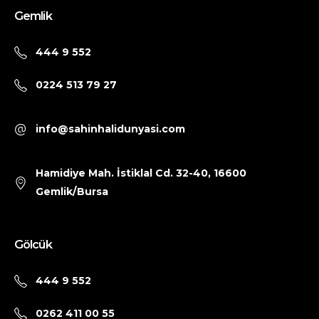
Gemlik
444 9 552
0224 513 79 27
info@sahinhalidunyasi.com
Hamidiye Mah. İstiklal Cd. 32-40, 16600
Gemlik/Bursa
Gölcük
444 9 552
0262 411 00 55