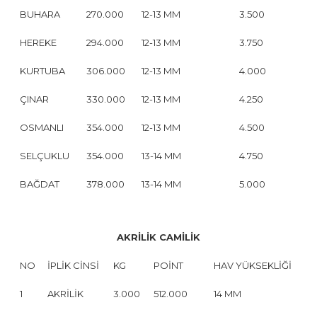
BUHARA
270.000
12-13 MM
3.500
HEREKE
294.000
12-13 MM
3.750
KURTUBA
306.000
12-13 MM
4.000
ÇINAR
330.000
12-13 MM
4.250
OSMANLI
354.000
12-13 MM
4.500
SELÇUKLU
354.000
13-14 MM
4.750
BAĞDAT
378.000
13-14 MM
5.000
AKRİLİK CAMİLİK
NO
İPLİK CİNSİ
KG
POİNT
HAV YÜKSEKLİĞİ
1
AKRİLİK
3.000
512.000
14 MM