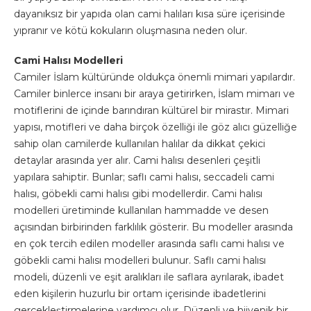
dayanıksız bir yapıda olan cami halıları kısa süre içerisinde
yıpranır ve kötü kokuların oluşmasına neden olur.
Cami Halısı Modelleri
Camiler İslam kültüründe oldukça önemli mimari yapılardır.
Camiler binlerce insanı bir araya getirirken, İslam mimarı ve
motiflerini de içinde barındıran kültürel bir mirastır. Mimari
yapısı, motifleri ve daha birçok özelliği ile göz alıcı güzelliğe
sahip olan camilerde kullanılan halılar da dikkat çekici
detaylar arasında yer alır. Cami halısı desenleri çeşitli
yapılara sahiptir. Bunlar; saflı cami halısı, seccadeli cami
halısı, göbekli cami halısı gibi modellerdir. Cami halısı
modelleri üretiminde kullanılan hammadde ve desen
açısından birbirinden farklılık gösterir. Bu modeller arasında
en çok tercih edilen modeller arasında saflı cami halısı ve
göbekli cami halısı modelleri bulunur. Saflı cami halısı
modeli, düzenli ve eşit aralıkları ile saflara ayrılarak, ibadet
eden kişilerin huzurlu bir ortam içerisinde ibadetlerini
gerçekleştirmelerine yardımcı olur. Düzenli ve hijyenik bir