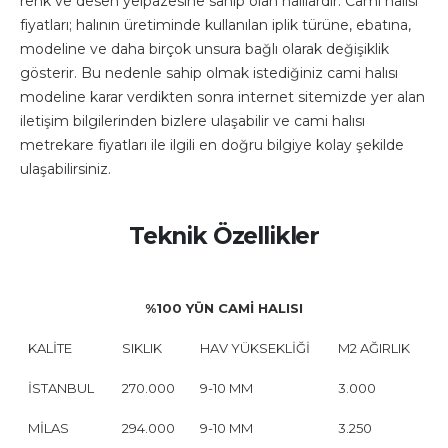
renk ve desen yelpazesine sahip olan halılardır. Cami halısı
fiyatları; halının üretiminde kullanılan iplik türüne, ebatına,
modeline ve daha birçok unsura bağlı olarak değişiklik
gösterir. Bu nedenle sahip olmak istediğiniz cami halısı
modeline karar verdikten sonra internet sitemizde yer alan
iletişim bilgilerinden bizlere ulaşabilir ve cami halısı
metrekare fiyatları ile ilgili en doğru bilgiye kolay şekilde
ulaşabilirsiniz.
Teknik Özellikler
%100 YÜN CAMİ HALISI
KALİTE
SIKLIK
HAV YÜKSEKLİĞİ
M2 AĞIRLIK
İSTANBUL
270.000
9-10 MM
3.000
MİLAS
294.000
9-10 MM
3.250