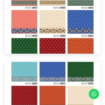
Dumlupınar Mah. 19 Mayıs Cd. No:83, 41650
Gölcük/Kocaeli
© 2023. Tüm Hakları Saklıdır.
MacroTurk