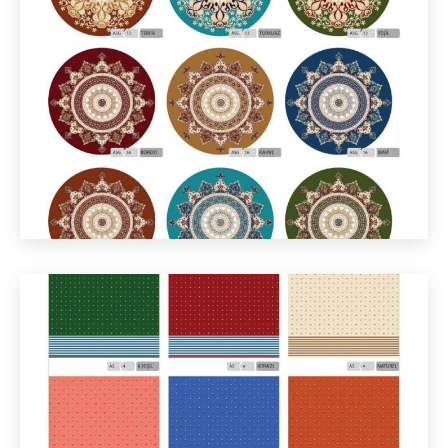
Yalova
444 9 552
0226 811 11 66
info@sahinhalidunyasi.com
Süleyman Bey Mah. İstanbul Cd. No:9 77100
Merkez/Yalova
Gemlik