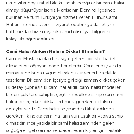
uzun yıllar boyu rahatlıkla kullanabileceğiniz bir cami halısı
almayı düşünüyor iseniz Manisa’nın Demirci ilçesinde
bulunan ve tüm Türkiye’ye hizmet veren Elifnur Cami
Halıları internet sitemizi ziyaret edebilir ya da iletişim
hattımızdan bize ulaşarak cami halısı fiyat bilgilerini
kolaylıkla öğrenebilirsiniz.
Cami Halısı Alırken Nelere Dikkat Etmelisin?
Camiler Müslümanları bir araya getiren, birlikte ibadet
etmelerini sağlayan ibadethanelerdir. Camilerin iç ve dış
mimarisi de buna uygun olarak huzur verici bir şekilde
tasarlanır. Bir camiden içeriye girildiği zaman dikkat çeken
ilk detay şüphesiz ki cami halılarıdır. cami halısı modelleri
birden çok türe sahiptir, çeşitli modellere sahip olan cami
halılarını seçerken dikkat edilmesi gereken birtakım
detaylar vardır. Cami halısı seçiminde dikkat edilmesi
gereken ilk nokta cami halıların yumuşak bir yapıya sahip
olmasıdır. İnce yapıda bir cami halısı zeminden gelen
soğuğa engel olamaz ve ibadet eden kişiler için hastalık