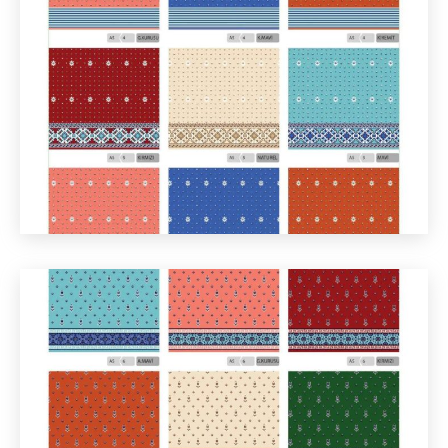
444 9 552
0224 513 79 27
info@sahinhalidunyasi.com
Hamidiye Mah. İstiklal Cd. 32-40, 16600
Gemlik/Bursa
Gölcük
444 9 552
0262 411 00 55
info@sahinhalidunyasi.com