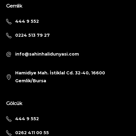
Gemlik
444 9 552
0224 513 79 27
info@sahinhalidunyasi.com
Hamidiye Mah. İstiklal Cd. 32-40, 16600
Gemlik/Bursa
Gölcük
444 9 552
0262 411 00 55