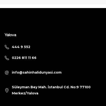
Yalova
444 9 552
0226 811 11 66
info@sahinhalidunyasi.com
Süleyman Bey Mah. İstanbul Cd. No:9 77100
Merkez/Yalova