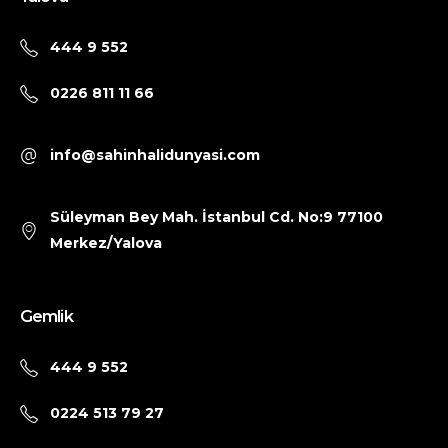
444 9 552
0226 811 11 66
info@sahinhalidunyasi.com
Süleyman Bey Mah. İstanbul Cd. No:9 77100
Merkez/Yalova
Gemlik
444 9 552
0224 513 79 27