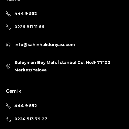
444 9 552
0226 811 11 66
info@sahinhalidunyasi.com
Süleyman Bey Mah. İstanbul Cd. No:9 77100
Merkez/Yalova
Gemlik
444 9 552
0224 513 79 27