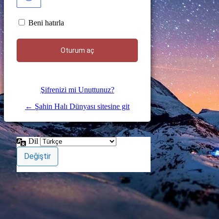
Beni hatırla
Şifrenizi mi Unuttunuz?
← Şahin Halı Dünyası sitesine git
Dil